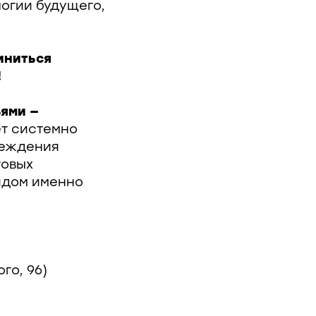
логии будущего,
диниться
!
ями —
ет системно
реждения
товых
рядом именно
го, 96)