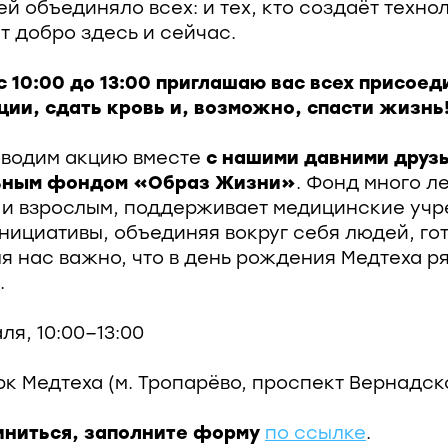
й объединяло всех: и тех, кто создаёт техно
ет добро здесь и сейчас.
 с 10:00 до 13:00 приглашаю вас всех присое
ции, сдать кровь и, возможно, спасти жизнь
оводим акцию вместе
с нашими давними друзь
ьным фондом «Образ Жизни»
. Фонд много л
 и взрослым, поддерживает медицинские уч
нициативы, объединяя вокруг себя людей, го
ля нас важно, что в день рождения Медтеха 
.
ля, 10:00−13:00
к Медтеха (м. Тропарёво, проспект Вернадско
иниться, заполните форму
по ссылке
.