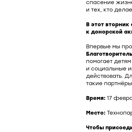
спасение жизне
и тех, кто дела
В этот вторник
к донорской ак
Впервые мы пр
Благотворител
помогает детям
и социальные и
действовать. Д
такие партнёры
Время:
17 февра
Место:
Технопар
Чтобы присоед