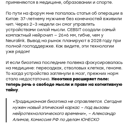
применяются в медицине, образовании и спорте.
По пути на форум мне попалась статья об операции в
Китае: 37-летнему мужчине без конечностей вживили
чип. Через 2–3 недели он смог управлять
устройствами силой мысли. CEBSIT создали самый
компактный нейрочип — 26×6 мм, гибче, чем у
Neuralink. Вывод на рынок планируют в 2028 году при
полной господдержке. Как видите, эти технологии
уже рядом!
И если биоэтика последние полвека фокусировалась
на медицине: пересадках, стволовых клетках, геноме.
То когда устройства заглянули в мозг, прежних норм
стало недостаточно.
Неоэтика расширяет поле:
теперь речь о свободе мысли и праве на когнитивную
тайну
.
«Традиционная биоэтика не справляется. Сегодня
нужен новый этический каркас – под вызовы
нейротехнологического времени», – Александр
Алимов, Комиссия РФ по делам ЮНЕСКО