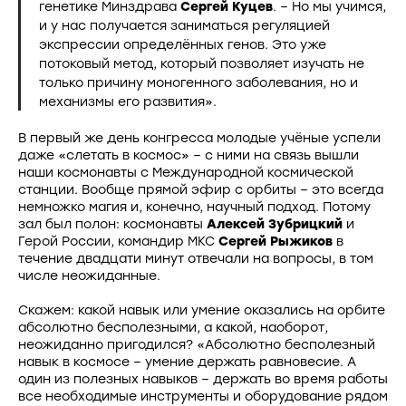
генетике Минздрава
Сергей Куцев
. – Но мы учимся,
и у нас получается заниматься регуляцией
экспрессии определённых генов. Это уже
потоковый метод, который позволяет изучать не
только причину моногенного заболевания, но и
механизмы его развития».
В первый же день конгресса молодые учёные успели
даже «слетать в космос» – с ними на связь вышли
наши космонавты с Международной космической
станции. Вообще прямой эфир с орбиты – это всегда
немножко магия и, конечно, научный подход. Потому
зал был полон: космонавты
Алексей Зубрицкий
и
Герой России, командир МКС
Сергей Рыжиков
в
течение двадцати минут отвечали на вопросы, в том
числе неожиданные.
Скажем: какой навык или умение оказались на орбите
абсолютно бесполезными, а какой, наоборот,
неожиданно пригодился? «Абсолютно бесполезный
навык в космосе – умение держать равновесие. А
один из полезных навыков – держать во время работы
все необходимые инструменты и оборудование рядом