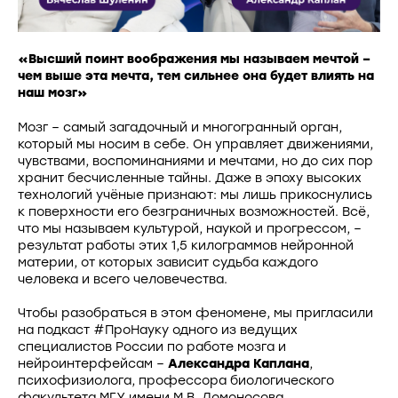
«Высший поинт воображения мы называем мечтой –
чем выше эта мечта, тем сильнее она будет влиять на
наш мозг»
Мозг – самый загадочный и многогранный орган,
который мы носим в себе. Он управляет движениями,
чувствами, воспоминаниями и мечтами, но до сих пор
хранит бесчисленные тайны. Даже в эпоху высоких
технологий учёные признают: мы лишь прикоснулись
к поверхности его безграничных возможностей. Всё,
что мы называем культурой, наукой и прогрессом, –
результат работы этих 1,5 килограммов нейронной
материи, от которых зависит судьба каждого
человека и всего человечества.
Чтобы разобраться в этом феномене, мы пригласили
на подкаст #ПроНауку одного из ведущих
специалистов России по работе мозга и
нейроинтерфейсам –
Александра Каплана
,
психофизиолога, профессора биологического
факультета МГУ имени М.В. Ломоносова,