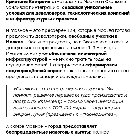
Кристина Кострома
отметила, что Москва и Сколково
усиливают интеграцию,
создавая уникальные
условия для девелоперов, технологических компаний
и инфраструктурных проектов
.
И главное – это преференции, которые Москва готова
предложить девелоперам.
Свободные участки в
Москве
– большая редкость, но в Сколково они есть и
доступны к оформлению в течение 1–3 месяцев.
Многие из них уже
обеспечены инженерной
инфраструктурой
– не нужно тратить годы на
подведение сетей. На территории
сформирован
подтверждённый спрос
: конкретные компании готовы
арендовать площади и обсуждать условия.
«Сколково – это центр мирового уровня. Мы
приняли решение перевести туда производство и
построить R&D-центр – только через инновации
можно попасть в ТОП-100 мира»,
–
подтвердил
Викрам Пуния (президент ГК «Фармасинтез»)
.
А самое главное –
город предоставляет
беспрецедентные налоговые льготы
: полное