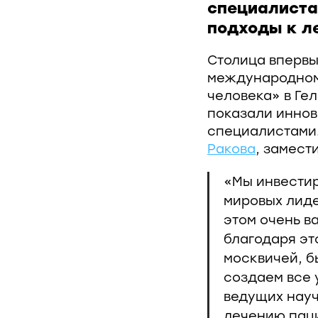
специалиста
подходы к л
Столица впервы
международном
человека» в Ге
показали инно
специалистами.
Ракова
, замест
«Мы инвестир
мировых лиде
этом очень в
благодаря эт
москвичей, б
создаем все 
ведущих науч
лечению паци