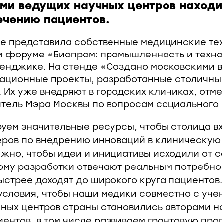
ми ведущих научных центров находи
ечению пациентов.
е представила собственные медицинские те
 форуме «Биопром: промышленность и техно
ленджике. На стенде «Создано московскими 
вационные проекты, разработанные столичн
 Их уже внедряют в городских клиниках, отм
итель Мэра Москвы по вопросам социального 
уем значительные ресурсы, чтобы столица вх
ров по внедрению инноваций в клиническую 
ажно, чтобы идеи и инициативы исходили от с
ому разработки отвечают реальным потребно
ыстрее доходят до широкого круга пациентов
условия, чтобы наши медики совместно с уче
ных центров страны становились авторами н
ентов, в том числе развиваем грантовую про