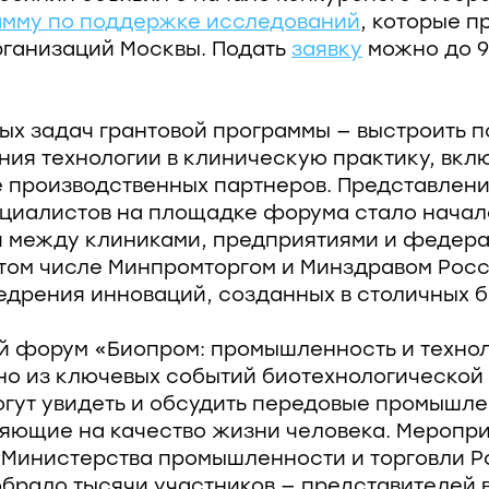
амму по поддержке исследований
, которые п
ганизаций Москвы. Подать
заявку
можно до 9
ых задач грантовой программы — выстроить п
ния технологии в клиническую практику, вк
е производственных партнеров. Представлен
циалистов на площадке форума стало начал
я между клиниками, предприятиями и федер
 том числе Минпромторгом и Минздравом Росс
едрения инноваций, созданных в столичных б
 форум «Биопром: промышленность и технол
но из ключевых событий биотехнологической 
гут увидеть и обсудить передовые промышл
ияющие на качество жизни человека. Меропр
 Министерства промышленности и торговли 
брало тысячи участников — представителей