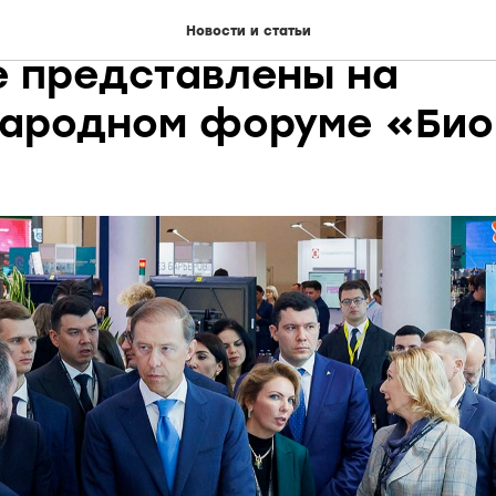
ские медицинские техн
Новости и статьи
е представлены на
ародном форуме «Би