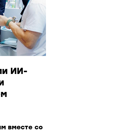
и ИИ-
и
ом
ам вместе со