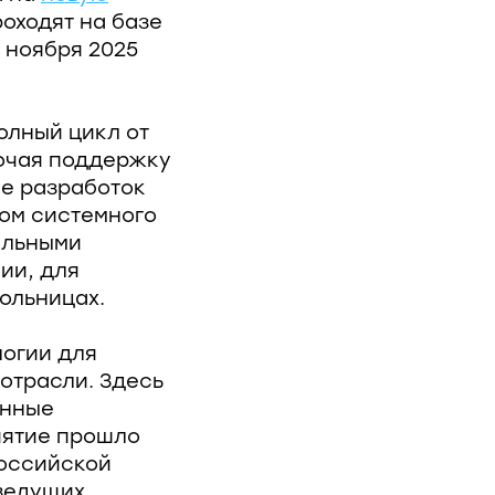
роходят на базе
 ноября 2025
олный цикл от
лючая поддержку
ие разработок
ом системного
альными
ии, для
ольницах.
огии для
отрасли. Здесь
енные
иятие прошло
Российской
 ведущих