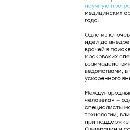
научную прогр
медицинских ор
года.
Одна из ключев
идеи до внедре
врачей в поиск
московских спе
взаимодействи
ведомствами, в
ускоренного вн
Международный
человека» — од
специалисты мо
технологии, вл
при поддержке
Федерации и со