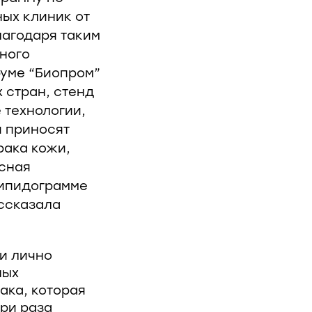
ых клиник от
лагодаря таким
ного
уме “Биопром”
 стран, стенд
 технологии,
и приносят
рака кожи,
ксная
липидограмме
ассказала
и лично
ных
ака, которая
три раза