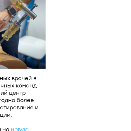
ных врачей в
учных команд
кий центр
годно более
естирование и
ции.
а на
новую