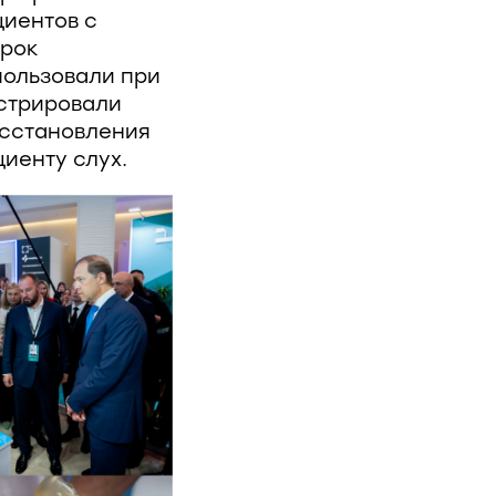
циентов с
срок
пользовали при
нстрировали
осстановления
иенту слух.