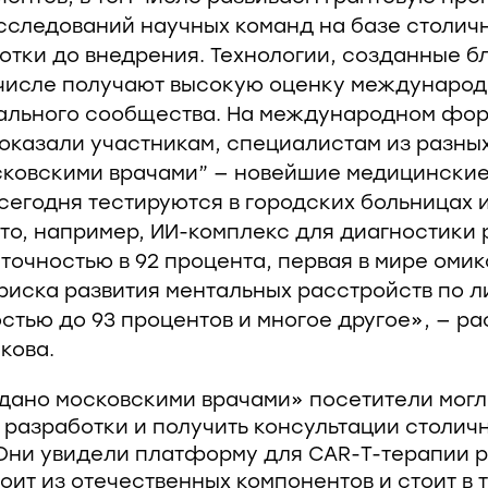
следований научных команд на базе столичн
отки до внедрения. Технологии, созданные б
 числе получают высокую оценку международ
льного сообщества. На международном фор
оказали участникам, специалистам из разных
ковскими врачами” — новейшие медицинские
сегодня тестируются в городских больницах 
Это, например, ИИ-комплекс для диагностики 
очностью в 92 процента, первая в мире оми
риска развития ментальных расстройств по 
остью до 93 процентов и многое другое», — р
кова.
дано московскими врачами» посетители могл
 разработки и получить консультации столич
Они увидели платформу для CAR-T-терапии р
оит из отечественных компонентов и стоит в 