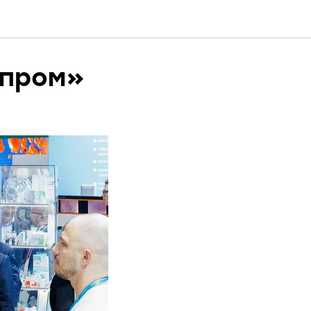
ологии
опром»