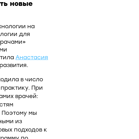
ть новые
хнологии на
логии для
врачами»
ыми
етила
Анастасия
развития.
одила в число
практику. При
амих врачей:
стям
. Поэтому мы
ными из
овых подходов к
грамму по