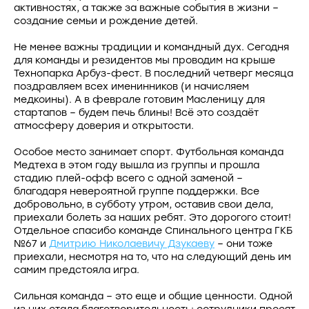
активностях, а также за важные события в жизни –
создание семьи и рождение детей.
Не менее важны традиции и командный дух. Сегодня
для команды и резидентов мы проводим на крыше
Технопарка Арбуз-фест. В последний четверг месяца
поздравляем всех именинников (и начисляем
медкоины). А в феврале готовим Масленицу для
стартапов – будем печь блины! Всё это создаёт
атмосферу доверия и открытости.
Особое место занимает спорт. Футбольная команда
Медтеха в этом году вышла из группы и прошла
стадию плей-офф всего с одной заменой –
благодаря невероятной группе поддержки. Все
добровольно, в субботу утром, оставив свои дела,
приехали болеть за наших ребят. Это дорогого стоит!
Отдельное спасибо команде Спинального центра ГКБ
№67 и
Дмитрию Николаевичу Дзукаеву
– они тоже
приехали, несмотря на то, что на следующий день им
самим предстояла игра.
Сильная команда – это еще и общие ценности. Одной
из них стала благотворительность: сотрудники просят