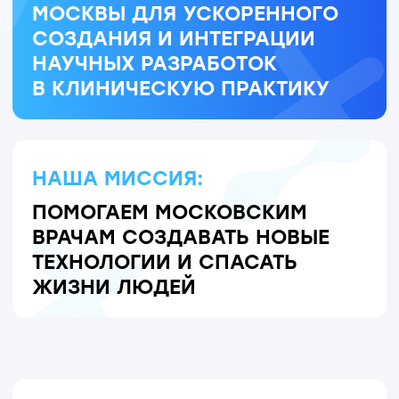
Добро пожаловать в Медтех.
Медтех — это институт развития
с уникальными возможностями
и сильной командой, объединённой
общими ценностями.
Каждый день мы помогаем московским
врачам создавать биомедицинские
технологии мирового уровня вместе
с ведущими учёными
и технологическими компаниями
страны.
Чтобы этот путь был быстрым
и эффективным, мы используем
лучшие практики ведущих мировых
компаний, современные подходы
к управлению проектами и культуру
постоянного развития.
Рад, что Вы теперь — часть этой
команды.
Увидимся на дейли!