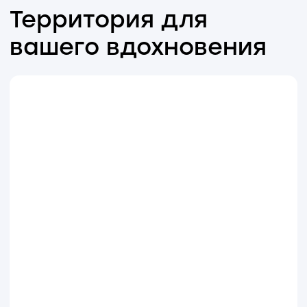
Наши медиапроекты
Лекторий и подкаст, в которых
мы делимся опытом, знаниями и важными
темами из нашей сферы.
Medtech.Лекторий
Цикл интерактивных лекций
о достижениях современной науки
и прорывных технологиях от ведущих
экспертов, врачей и ученых страны