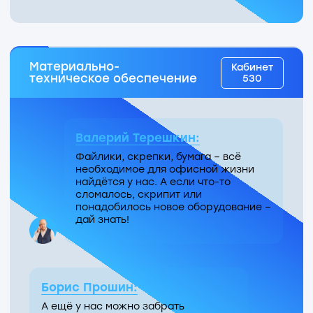
Берём на себя регистрацию!
Дарья Болучевская:
Отправить корреспонденцию?
Тоже к нам! Передадим её адресату
через МосЭДО или с курьером.
Опенспейс
PR
6-го этажа
Дмитрий Давыдов:
Мы рассказываем о передовых
разработках столичных врачей
и учёных и показываем, сколько
всего классного происходит
в Медтехе.
Теперь ты тоже часть
этой истории!
Анастасия Корнеева: