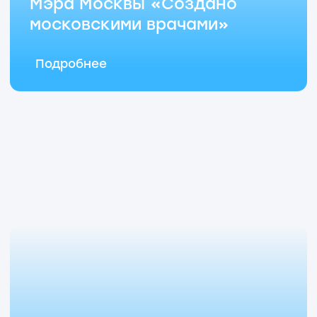
Подробнее о нас
на сайте Мэра
Москвы
Ознакомиться
Искать и находить
— это наука
Делимся ключевыми сервисами
и полезными контактами, чтобы путь
к новым открытиям в Медтехе был короче
Кабинет
Кадры и HR
542