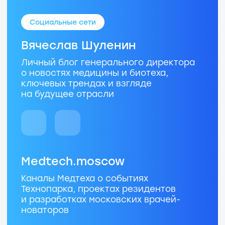
Приветственные
10 MedCoin уже
ждут тебя!
Получить