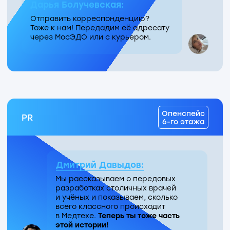
Перейти к задачкам
Социальные сети
Вячеслав Шуленин
Личный блог генерального директора
о новостях медицины и биотеха,
ключевых трендах и взгляде
на будущее отрасли
Medtech.moscow
Каналы Медтеха о событиях
Технопарка, проектах резидентов
и разработках московских врачей-
новаторов