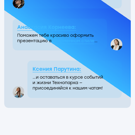
Медиатека главных
событий Медтеха
Лучше один раз увидеть: собрали ролики
о наших технологиях, ключевых проектах
и людях, которые их создают
Создано
московскими врачами
Результат важнее
намерений
Плюс вайб –
плюс медкоин