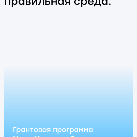
Подробнее
Развитие биомедицинских
технологий
Биотехнологии становятся основой
Геномика,
медицины будущего.
клеточные технологии, омиксные
исследования и новые методы
диагностики открывают возможности
для более точной диагностики,
персонализированной профилактики
и терапии.
Именно эти направления сегодня
формируют новый подход
Развитие
к сохранению здоровья и повышению
биомедицинских
качества жизни пациентов.
технологий
Подробнее