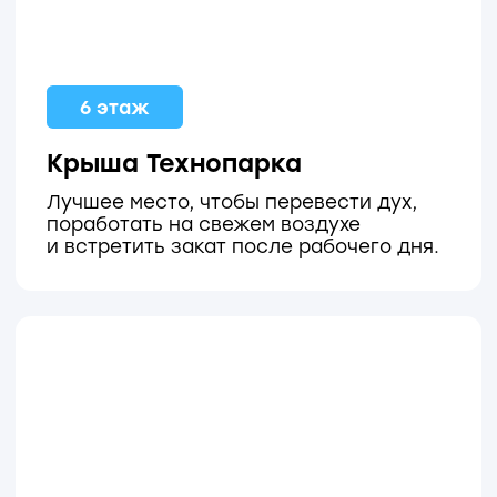
Подкаст #ПроНауку
с Вячеславом Шулениным
Серия подкастов с ведущими
учеными и врачами страны
о мотивации активно развиваться
и создавать глобальные технологии
Пусть миссия
вдохновляет