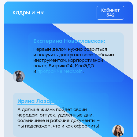
Опенспейс
Битрикс24
6-го этажа
Елизавета Артемова:
Все задачи и рабочую
коммуникацию мы ведём
в
Битрикс24
, поэтому освоиться
в нём важно с первых рабочих
дней.
Если возникнут вопросы
по порталу — буду рада на них
ответить!
Документы
Опенспейс
и корреспонденция
6-го этажа
Ирина Даниленко:
Готовишь
официальное
письмо
или
приказ
?