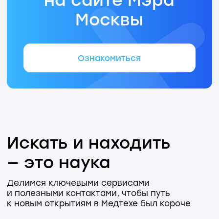
А если понадобится переговорная —
забронируем её на нужное время
и выдадим ключ.
Лилия Войнова:
Сохраняй наш контакт
–
мы всегда на связи!
Кабинет
IT
243
Сергей Габриелян:
Если техника вдруг решит жить своей
жизнью —
напиши мне!
Настрою рабочий компьютер,
установлю нужное ПО, подключу
к принтеру и дам доступ к системе
выдачи пропусков.