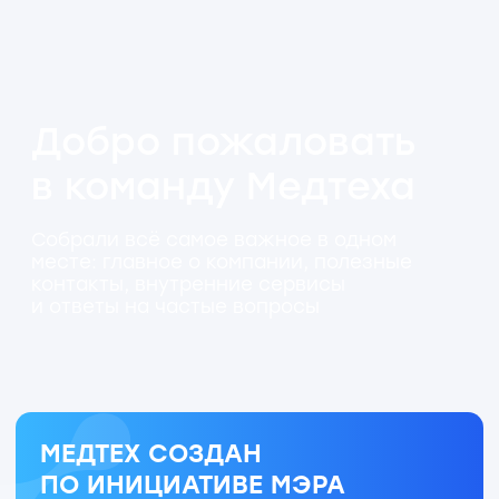
Собрали всё самое важное в одном
месте: главное о компании, полезные
контакты, внутренние сервисы
и ответы на частые вопросы
МЕДТЕХ СОЗДАН
ПО ИНИЦИАТИВЕ МЭРА
МОСКВЫ ДЛЯ УСКОРЕННОГО
СОЗДАНИЯ И ИНТЕГРАЦИИ
НАУЧНЫХ РАЗРАБОТОК
В КЛИНИЧЕСКУЮ ПРАКТИКУ
НАША МИССИЯ:
ПОМОГАЕМ МОСКОВСКИМ
ВРАЧАМ СОЗДАВАТЬ НОВЫЕ
ТЕХНОЛОГИИ И СПАСАТЬ
ЖИЗНИ ЛЮДЕЙ