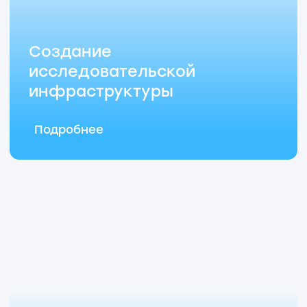
Екатерина Новославская:
Первым делом нужно освоиться
и получить доступ ко всем рабочим
инструментам: корпоративной
почте, Битрикс24, МосЭДО
и
программе MedCoin
.
Ирина Лазарева:
А дальше жизнь пойдёт своим
чередом: отпуск, удалённые дни,
больничные и рабочие документы —
мы подскажем, что и как оформить!
Материально-
Кабинет
техническое обеспечение
530
Валерий Терешкин:
Файлики, скрепки, бумага – всё
необходимое для офисной жизни
найдётся у нас. А если что-то