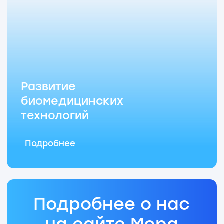
сломалось, скрипит или
понадобилось новое оборудование –
дай знать!
Борис Прошин:
А ещё у нас можно забрать
купленный мерч – заходи после
традиционной зарядки в 14:00!
Ресепшен
1-й этаж
Лилия Войнова:
Скорее всего, мы первые, с кем
ты поздороваешься утром,
и последние, кому скажешь:
«До завтра!»
Марина Бакулева: