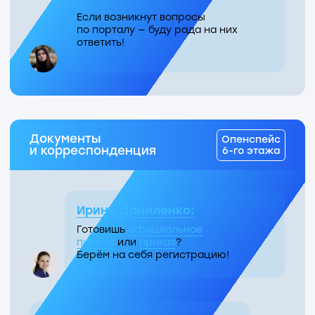
Внутренние чаты
Команда Медтеха
Чат, где публикуются главные
новости команды, важные
объявления и вопросы сотрудников
для быстрой коммуникации
Заглянуть в канал
Medtech.family
Здесь обсуждаются и готовятся
подарки для коллег по случаю их Дней
рождения и других значимых событий
Поздравить коллегу
Лента Битрикс24
Единое информационное поле
для объявления корпоративных,
организационных и других изменений,
необходимых для учёта в работе