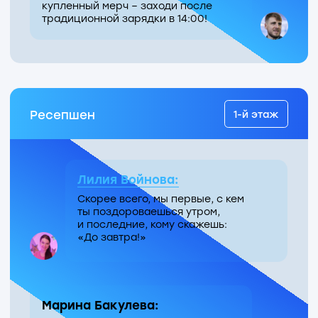
Поможем тебе красиво оформить
презентацию в
фирменном стиле
…
Ксения Парутина:
…и оставаться в курсе событий
и жизни Технопарка —
присоединяйся к нашим чатам!
Территория для
вашего вдохновения