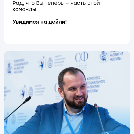
уровня не появляются
случайно. Они
рождаются там, где
для этого создана
правильная среда.
Грантовая программа
Мэра Москвы «Создано
московскими врачами»
Москва формирует новую модель
развития медицинских технологий,
врачи становятся авторами
в которой
Ежедневно работая
инноваций.
с пациентами, они лучше других
понимают, какие решения
действительно нужны
здравоохранению.
Мы помогаем этим идеям пройти путь
от научной разработки до внедрения
Грантовая программа
в клиническую практику.