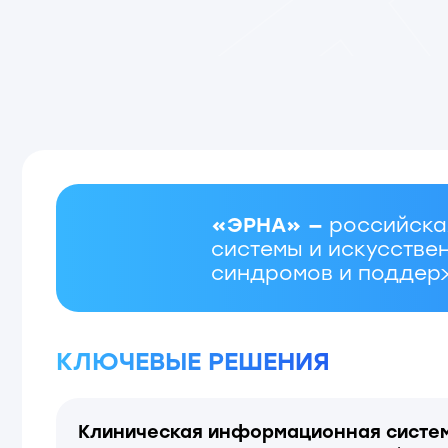
«ЭРНА» —
российская IT-
системы и искусственный 
синдромов и поддержки п
КЛЮЧЕВЫЕ РЕШЕНИЯ
Клиническая информационная система «К
помогает развивать проекты в сфере прев
медицины и мониторинга сердечно-сосуд
заболеваний
Программное обеспечение ИС «Кардиум-д
обрабатывает кардиологические исследо
с цифровых приборов, включая инструмен
просмотра и редактирования, поддержива