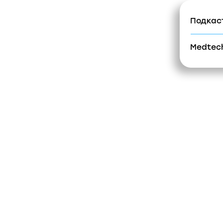
Подкаст #Пр
Проекты
Медиа
М
Medtech.Лект
О компании
Инфрастукт