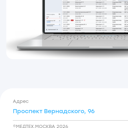
Проспект Вернадского, 96
mcit
©МЕДТЕХ.МОСКВА 2026
Полит
персо
Карто