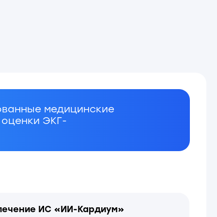
медицинские
КГ-
С «ИИ-Кардиум»
 для выявления
 автоматическим