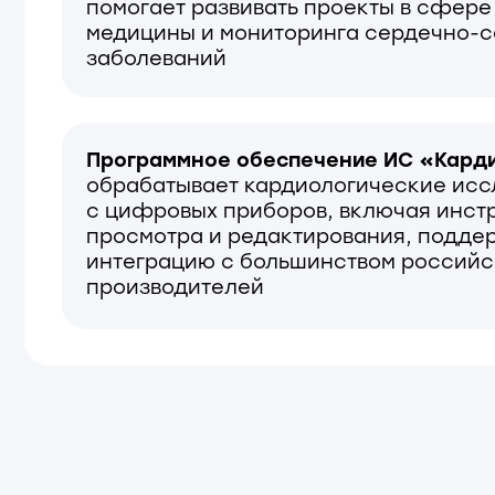
интеграцию с большинством российских
производителей
УНИКАЛЬНОСТЬ
01
02
Быстрый и интуитивно понятный
Ми
интерфейс, применяемый
ди
врачами всех профилей
бл
ум
38