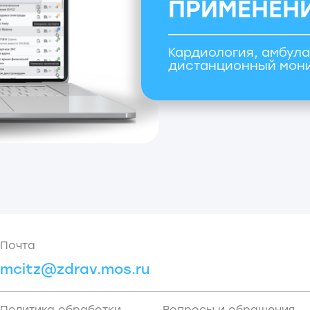
z@zdrav.mos.ru
ОГ
Т
ика обработки
Вопросы и обращения
нальных данных
Ис
Те
чка реквизитов
СУ