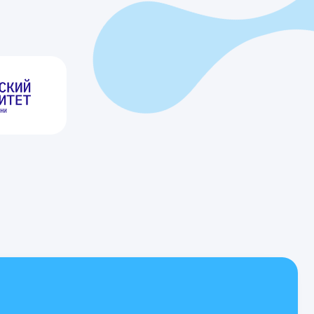
стационарные отделения,
НН: 7707435320