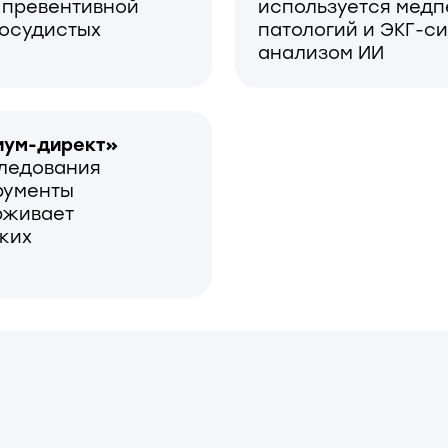
03
нимизация риска
Интеграци
агностических решений
российски
агодаря обученному ИИ,
еющему распознавать
 патологий ЭКГ