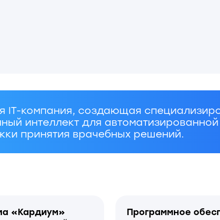
компания, создающая специализированные 
интеллект для автоматизированной оценки Э
ринятия врачебных решений.
ардиум»
Программное обеспечение И
ентивной
используется медперсоналом
истых
патологий и ЭКГ-синдромов с
анализом ИИ
ирект»
вания
ты
ет