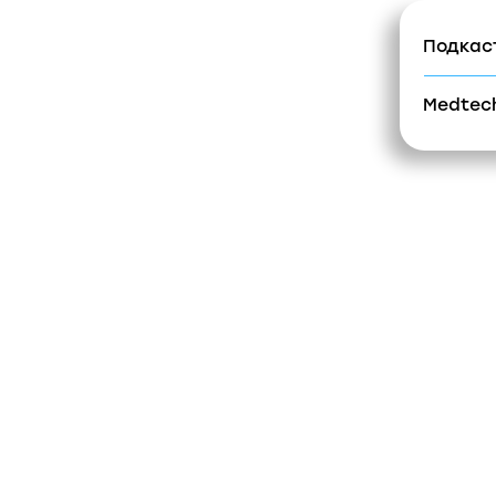
Подкаст #Пр
Проекты
Медиа
М
Medtech.Лект
О компании
Инфрастукт