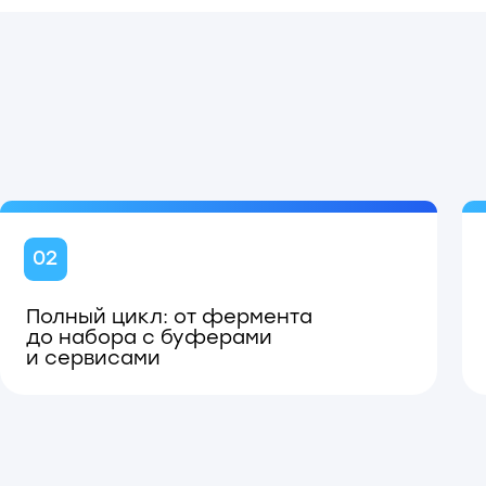
лный цикл: от фермента
Первое ро
 набора с буферами
коммерчес
сервисами
с SUMO-пр
итутами, университетами
ов России.
,
Научные институты:
ВНИИ защ
НИИ эпидемиологии и микроби