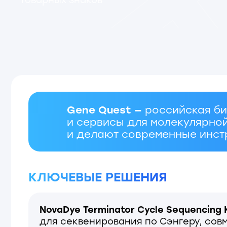
Gene Quest —
российская биотех
и сервисы для молекулярной би
и делают современные инструмен
КЛЮЧЕВЫЕ РЕШЕНИЯ
NovaDye Terminator Cycle Sequencing Kit —
р
для секвенирования по Сэнгеру, совмест
с популярными генетическими капиллярн
анализаторами. Реагенты обеспечивают 
прочтения (800+ нуклеотидов) и не требую
перекалибровки оборудования при перехо
с оригинальных реагентов
NovaScript ревертаза —
модифицированный