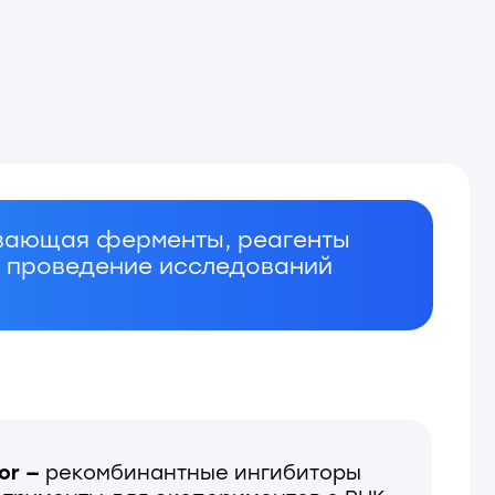
ерменты, реагенты
ние исследований
бинантные ингибиторы
для экспериментов с РНК
вно защищают РНК
рмостабильностью
. В линейке доступна
я лиофилизации