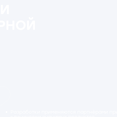
азработки применяются партнёрами при создании
линически значимых продуктов