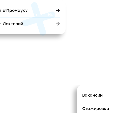
оНауку
ероприятия
Новости
Карьера
Брендбук
орий
ура
Проекты
Медиа
Новости
Карьера
Вакансии
Стажировки