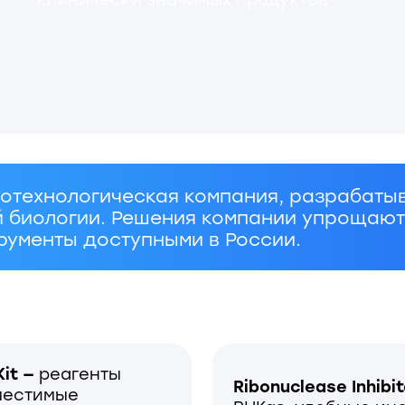
нологическая компания, разрабатывающая ф
ологии. Решения компании упрощают проведе
ты доступными в России.
еагенты
Ribonuclease Inhibitor —
реком
имые
РНКаз, удобные инструменты 
ыми
(LoRI, SequRI). Они эффекти
длинные
и отличаются повышенной те
т
и устойчивостью к окислению
де
модификация, пригодная дл
 вариант