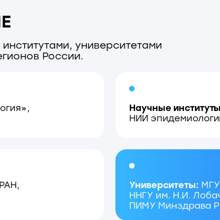
Университеты:
МГУ им. М.В. Л
ННГУ им. Н.И. Лобачевского, Р
ПИМУ Минздрава России
СФЕРЫ ПРИМЕНЕНИЯ
Молекулярная биология (амплификация, секв
транскрипция), генетика и диагностика (гено
мутаций, экспрессия генов, персонализирова
инженерия (ферменты, биокатализ, химерные 
(экспрессия и очистка белков, теги и протеа