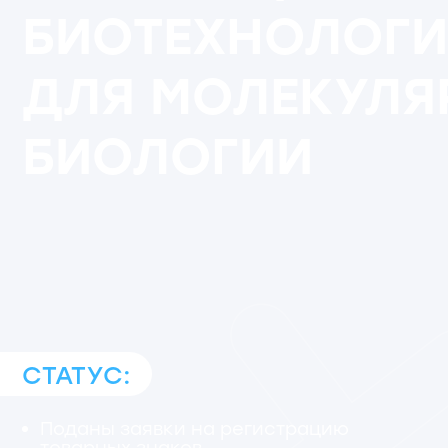
БИОЛОГИИ
СТАТУС:
Поданы заявки на регистрацию
Р
товарных знаков
к