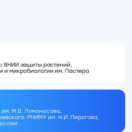
омоносова,
НИМУ им. Н.И. Пирогова,
енирование, обратная
типирование, анализ
нная медицина), белковая
белки), белковая химия
зы, биофармацевтика), генно-