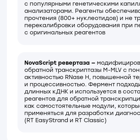
обратной транскриптазы M-MLV с пониже
активностью RNase H, повышенной термос
и процессивностью. Фермент подходит для
длинных кДНК и используется в составе д
реагентов для обратной транскрипции, р
как самостоятельные модули, которые мог
применяться для разработки диагностиче
(RT EasyStrand и RT Classic)
УНИКАЛЬНОСТЬ
01
02