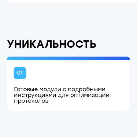
Готовые модули с подробными
По
инструкциями для оптимизации
до
протоколов
и 
ПАРТНЕРЫ И ПРИЗНАНИЕ
Сотрудничество с ведущими научными инст
и медицинскими центрами Москвы и регион
Индустриальные компании:
«ДНК-Технология»
«Гордис», «Бетувакс»