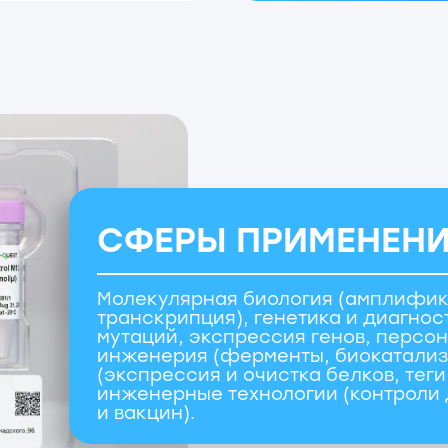
инженерные технологии (контроли для диагно
и вакцин).
И
z@zdrav.mos.ru
ОГ
Т
ика обработки
Вопросы и обращения
нальных данных
Ис
Те
чка реквизитов
СУ