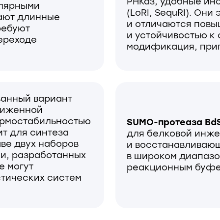
нной
табильностью
SUMO-протеаза BdSENP1 —
спе
 синтеза
для белковой инженерии, уд
вух наборов
и восстанавливающий природ
азработанных
в широком диапазоне условий
ут
реакционным буфером и моде
ских систем
03