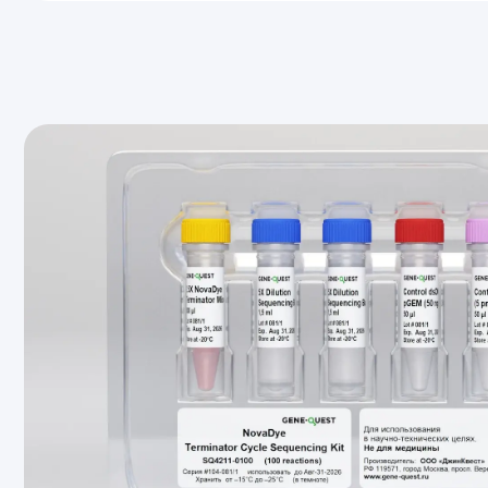
Адрес
Почта
Проспект Вернадского, 96
mcit
©МЕДТЕХ.МОСКВА 2026
Полит
персо
Карто