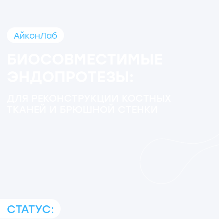
СТАТУС:
Продукция используется в более чем 70
клиниках РФ, СНГ и дальнего зарубежья.
Получено регистрационное удостоверение
в Шри-Ланке и Колумбии в 2025 году. Ведутся
переговоры о заключении договоров
с компаниями из Алжира, Индии,
Узбекистана, Венесуэлы и Перу.
Победитель Всероссийского конкурса
«100 лучших товаров России»
Российская компания «АйконЛаб»
разрабатывает передовые
биосовместимые имплантаты
для хирургии, обеспечивая
возможность замены импортных
аналогов и повышение доступности
высокотехнологичных решений
для медицинских учреждений.