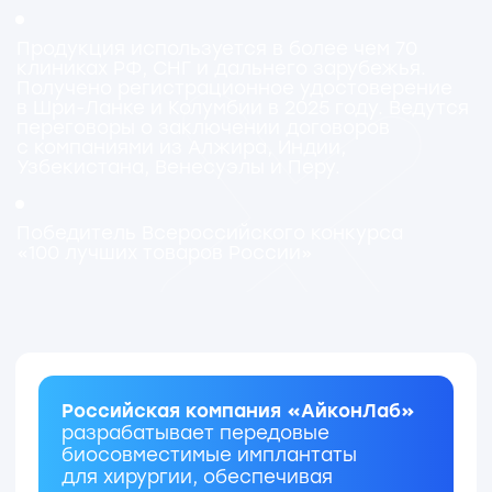
КЛЮЧЕВЫЕ МАТЕРИАЛЫ
Реперен —
композитные сетки
для реконструкции брюшной
стенки, лечения гнойного
перитонита, коррекции недержания
мочи, выпадения тазовых органов
и проведения малотравматичных
операций с клеевой фиксацией.
Уже применяются в 14 городских
клинических больницах Москвы
Рекост —
эндопротезы,
напечатанные на 3D-принтере,
предназначенные для устранения
дефектов черепа, а также
в качестве временного спейсера
тазобедренной кости и других
аугментов костных структур.
Успешно использованы в 15
высокотехнологичных операциях
в городских клинических
больницах Москвы