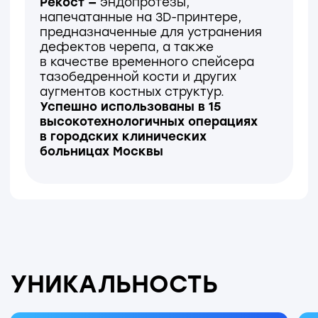
Получены гранты Фонда
содействия инновациям
СФЕРЫ
ПРИМЕНЕНИЯ
Лапароскопическая или открытая
хирургия, в частности: пластика
дефектов передней брюшной
стенки, урогинекология,
нейрохирургия, травматология,
лечение открытого перитонита.