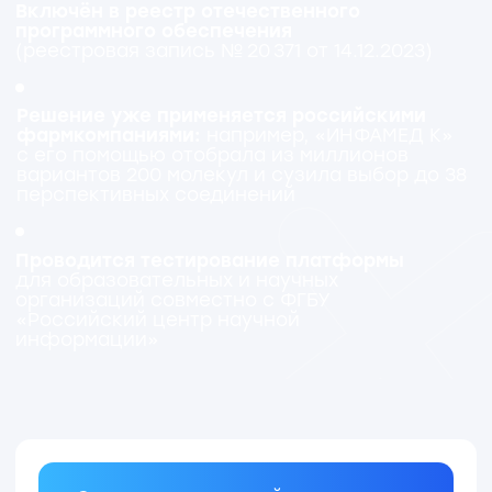
в области органической химии.
Входит в группу компаний
«Наносемантика».
КЛЮЧЕВОЕ РЕШЕНИЕ
Платформа на базе искусственного
интеллекта для органической химии,
обеспечивающая быстрый поиск,
точный анализ и надёжное
прогнозирование химической
информации — от гипотезы
до открытия.
УНИКАЛЬНОСТЬ
01
02
База из 330 млн записей,
Основной массив д
постоянно пополняется
из малых органиче