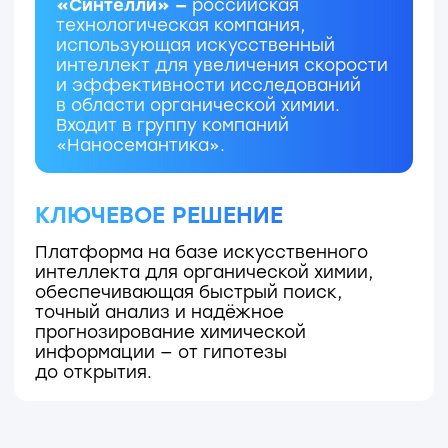
собственным пайплайном
нейросетевых модулей для
извлечения информации
из научных документов
ПАРТНЕРЫ И ПРИЗНАНИЕ
Венчурный фонд «Восход» (якорный
инвестор — группа «Интеррос»)
инвестировал в компанию
«Синтелли»
на раунде seed
Продукт является отечественным
аналогом международных
электронных справочников химической
информации — Reaxys, SciFinder
и других, недоступных в России
и Белоруссии