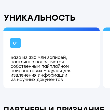
Текущие клиенты: ФИПС (Роспатент),
«Артген биотех», ИНФАМЕД, Казанский
федеральный университет
СФЕРЫ
ПРИМЕНЕНИЯ
Фармацевтическая и химическая
промышленность, сферы
образования и науки,
косметические компании,
регуляторная деятельность
и патентная аналитика.