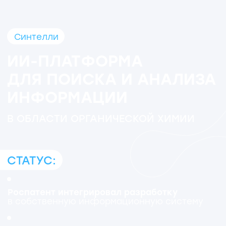
Роспатент интегрировал разработку
в собственную информационную систему
Включён в реестр отечественного
программного обеспечения
(реестровая запись № 20 371 от 14.12.2023)
Решение уже применяется российскими
фармкомпаниями:
например, «ИНФАМЕД К»
с его помощью отобрала из миллионов
вариантов 200 молекул и сузила выбор до 38
перспективных соединений
Проводится тестирование платформы
для образовательных и научных
организаций совместно с ФГБУ
«Российский центр научной
информации»
«Синтелли» —
российская
технологическая компания,
использующая искусственный
интеллект для увеличения скорости
и эффективности исследований